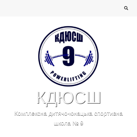
КДЮСШ
Комплексна дитячо-юнацька спортивна
школа № 9