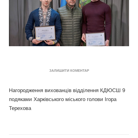
ДО
ЗАЛИШИТИ КОМЕНТАР
НАГОРОДЖЕННЯ
ВИХОВАНЦІВ
ВІДДІЛЕННЯ
Нагородження вихованців відділення КДЮСШ 9
КДЮСШ
подяками Харківського міського голови Ігора
9
ПОДЯКАМИ
Терехова
ХАРКІВСЬКОГО
МІСЬКОГО
ГОЛОВИ
ІГОРА
ТЕРЕХОВА