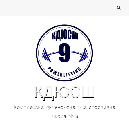
КДЮСШ
Комплексна дитячо-юнацька спортивна
школа № 9